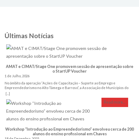
Últimas Notícias
AMAT e CIMAT/Stage One promovem sessão de apresentação sobre
o StartUP Voucher
1 de Julho, 2026
No âmbito da operação “Ações de Capacitação – Suporte ao Emprego e
Empreendedorismo no Alto Tâmega e Barroso”, a Associação de Municípios do
Alto Tâmega (AMAT), em parceria com a Comunidade Intermunicipal do Alto
[...]
Tâmega e Barroso (CIMAT)/Stage One, promove, no próximo dia 13 de julho, pelas
15h00, uma sessão online de apresentação dedicada ao programa StartUP
Read more...
Voucher, promovido pelo IAPMEI que apoia jovens na criação do próprio emprego
através do desenvolvimento de projetos empresariais inovadores em áreas de
base tecnológica. A iniciativa tem como objetivo apresentar as principais
características do programa, esclarecer dúvidas sobre as condições de
elegibilidade e o processo de candidatura, bem como dar a conhecer os apoios
Workshop “Introdução ao Empreendedorismo” envolveu cerca de 200
disponibilizados aos jovens empreendedores. O StartUP Voucher destina-se a
alunos do ensino profissional em Chaves
jovens com idade até aos 29 anos (inclusive), detentores de licenciatura ou grau
18 de Dezembro, 2025
académico superior, que não se encontrem a trabalhar, estudar ou frequentar