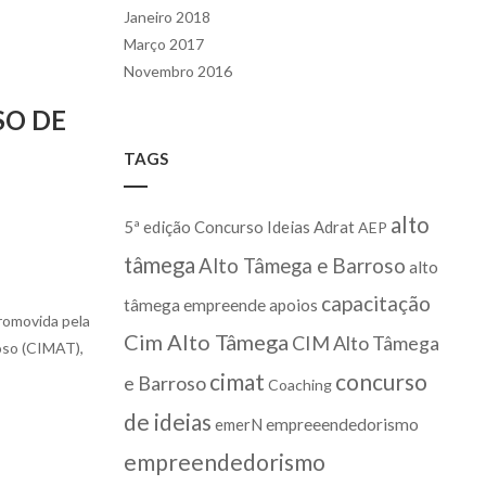
Janeiro 2018
Março 2017
Novembro 2016
SO DE
TAGS
alto
5ª edição Concurso Ideias
Adrat
AEP
tâmega
Alto Tâmega e Barroso
alto
capacitação
tâmega empreende
apoios
promovida pela
Cim Alto Tâmega
CIM Alto Tâmega
oso (CIMAT),
cimat
concurso
e Barroso
Coaching
de ideias
emerN
empreeendedorismo
empreendedorismo