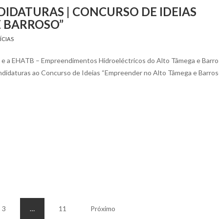
IDATURAS | CONCURSO DE IDEIAS
 BARROSO”
ÍCIAS
 e a EHATB – Empreendimentos Hidroeléctricos do Alto Tâmega e Barro
ndidaturas ao Concurso de Ideias “Empreender no Alto Tâmega e Barroso
3
…
11
Próximo