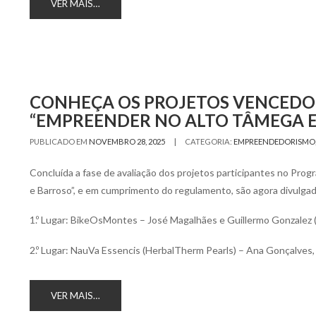
VER MAIS…
CONHEÇA OS PROJETOS VENCEDORE
“EMPREENDER NO ALTO TÂMEGA E
|
PUBLICADO EM
NOVEMBRO 28, 2025
CATEGORIA:
EMPREENDEDORISMO
Concluída a fase de avaliação dos projetos participantes no Pro
e Barroso”, e em cumprimento do regulamento, são agora divulga
1.º Lugar: BikeOsMontes – José Magalhães e Guillermo Gonzalez 
2.º Lugar: NauVa Essencis (HerbalTherm Pearls) – Ana Gonçalves,
VER MAIS…