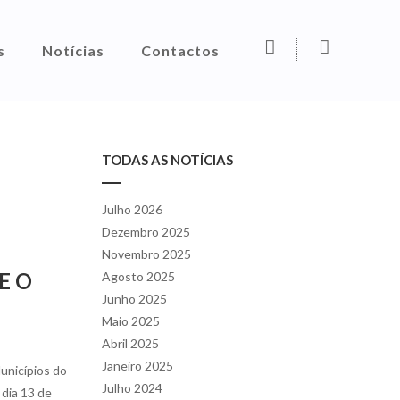
F
I
s
Notícias
Contactos
a
n
c
s
e
t
b
a
TODAS AS NOTÍCIAS
o
g
o
r
k
a
Julho 2026
m
Dezembro 2025
Novembro 2025
E O
Agosto 2025
Junho 2025
Maio 2025
Abril 2025
Janeiro 2025
unicípios do
Julho 2024
dia 13 de