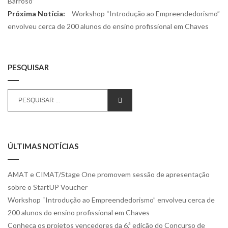
Barroso”
artigos
Next
Próxima Notícia:
Workshop “Introdução ao Empreendedorismo”
post:
envolveu cerca de 200 alunos do ensino profissional em Chaves
PESQUISAR
Search
SEARCH
for:
ÚLTIMAS NOTÍCIAS
AMAT e CIMAT/Stage One promovem sessão de apresentação
sobre o StartUP Voucher
Workshop “Introdução ao Empreendedorismo” envolveu cerca de
200 alunos do ensino profissional em Chaves
Conheça os projetos vencedores da 6.ª edição do Concurso de