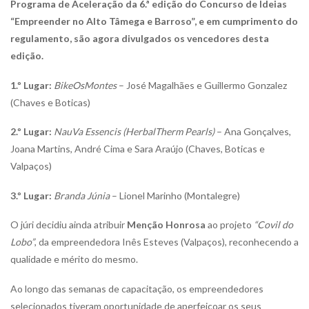
Programa de Aceleração da 6.ª edição do Concurso de Ideias
“Empreender no Alto Tâmega e Barroso”, e em cumprimento do
regulamento, são agora divulgados os vencedores desta
edição.
1.º Lugar:
BikeOsMontes
– José Magalhães e Guillermo Gonzalez
(Chaves e Boticas)
2.º Lugar:
NauVa Essencis (HerbalTherm Pearls)
– Ana Gonçalves,
Joana Martins, André Cima e Sara Araújo (Chaves, Boticas e
Valpaços)
3.º Lugar:
Branda Júnia
– Lionel Marinho (Montalegre)
O júri decidiu ainda atribuir
Menção Honrosa
ao projeto
“Covil do
Lobo”
, da empreendedora Inês Esteves (Valpaços), reconhecendo a
qualidade e mérito do mesmo.
Ao longo das semanas de capacitação, os empreendedores
selecionados tiveram oportunidade de aperfeiçoar os seus