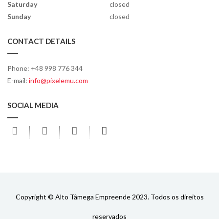
Saturday
closed
Sunday
closed
CONTACT DETAILS
Phone: +48 998 776 344
E-mail:
info@pixelemu.com
SOCIAL MEDIA
F
T
S
Y
a
w
k
o
c
i
y
u
e
t
p
t
b
t
e
u
o
e
b
Copyright © Alto Tâmega Empreende 2023. Todos os direitos
o
r
e
reservados
k