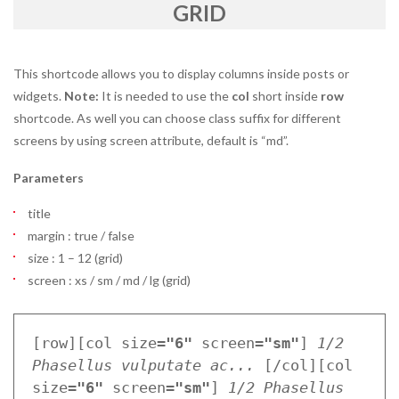
GRID
This shortcode allows you to display columns inside posts or
widgets.
Note:
It is needed to use the
col
short inside
row
shortcode. As well you can choose class suffix for different
screens by using screen attribute, default is “md”.
Parameters
title
margin : true / false
size : 1 – 12 (grid)
screen : xs / sm / md / lg (grid)
[row][col size=
"6"
 screen=
"sm"
] 
1/2 
Phasellus vulputate ac...
 [/col][col 
size=
"6"
 screen=
"sm"
] 
1/2 Phasellus 