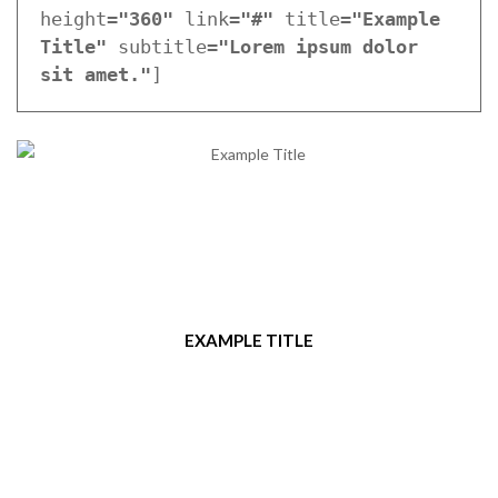
height=
"360"
 link=
"#"
 title=
"Example 
Title"
 subtitle=
"Lorem ipsum dolor 
sit amet."
]
EXAMPLE TITLE