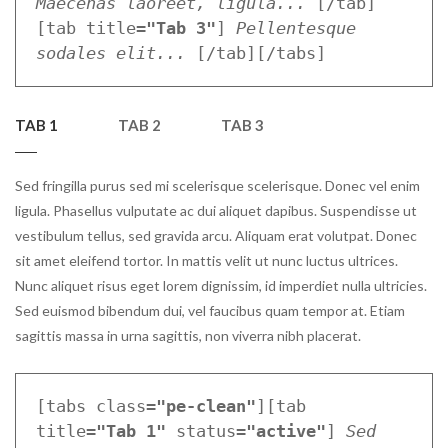
Maecenas laoreet, ligula...
 [/tab]
[tab title=
"Tab 3"
] 
Pellentesque 
sodales elit...
 [/tab][/tabs]
TAB 1
TAB 2
TAB 3
Sed fringilla purus sed mi scelerisque scelerisque. Donec vel enim
ligula. Phasellus vulputate ac dui aliquet dapibus. Suspendisse ut
vestibulum tellus, sed gravida arcu. Aliquam erat volutpat. Donec
sit amet eleifend tortor. In mattis velit ut nunc luctus ultrices.
Nunc aliquet risus eget lorem dignissim, id imperdiet nulla ultricies.
Sed euismod bibendum dui, vel faucibus quam tempor at. Etiam
sagittis massa in urna sagittis, non viverra nibh placerat.
[tabs class=
"pe-clean"
][tab 
title=
"Tab 1"
 status=
"active"
] 
Sed 