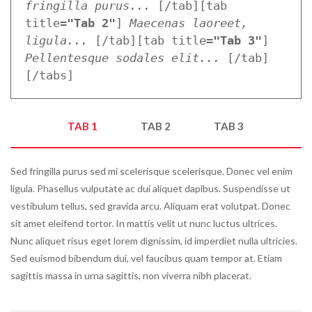
fringilla purus...
 [/tab][tab 
title=
"Tab 2"
] 
Maecenas laoreet, 
ligula...
 [/tab][tab title=
"Tab 3"
] 
Pellentesque sodales elit...
 [/tab]
[/tabs]
TAB 1
TAB 2
TAB 3
Sed fringilla purus sed mi scelerisque scelerisque. Donec vel enim
ligula. Phasellus vulputate ac dui aliquet dapibus. Suspendisse ut
vestibulum tellus, sed gravida arcu. Aliquam erat volutpat. Donec
sit amet eleifend tortor. In mattis velit ut nunc luctus ultrices.
Nunc aliquet risus eget lorem dignissim, id imperdiet nulla ultricies.
Sed euismod bibendum dui, vel faucibus quam tempor at. Etiam
sagittis massa in urna sagittis, non viverra nibh placerat.