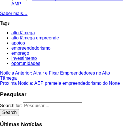
AMP
Saber mais…
Tags
alto tâmega
alto tâmega empreende
apoios
empreendedorismo
emprego
investimento
oportunidades
Navegação
Previous
Notícia Anterior:
Atrair e Fixar Empreendedores no Alto
post:
Tâmega
de
Next
Próxima Notícia:
AEP premeia empreendedorismo do Norte
artigos
post:
Pesquisar
Search for:
Search
Últimas Notícias