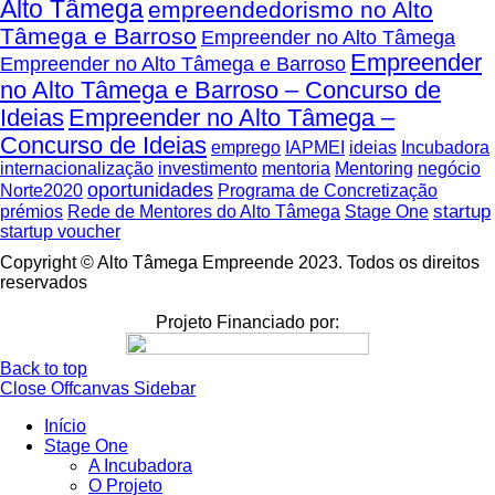
Alto Tâmega
empreendedorismo no Alto
Tâmega e Barroso
Empreender no Alto Tâmega
Empreender
Empreender no Alto Tâmega e Barroso
no Alto Tâmega e Barroso – Concurso de
Ideias
Empreender no Alto Tâmega –
Concurso de Ideias
emprego
IAPMEI
ideias
Incubadora
internacionalização
investimento
mentoria
Mentoring
negócio
oportunidades
Norte2020
Programa de Concretização
startup
prémios
Rede de Mentores do Alto Tâmega
Stage One
startup voucher
Copyright © Alto Tâmega Empreende 2023. Todos os direitos
reservados
Projeto Financiado por:
Back to top
Close Offcanvas Sidebar
Início
Stage One
A Incubadora
O Projeto