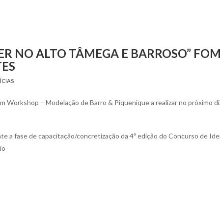
ER NO ALTO TÂMEGA E BARROSO” FO
TES
ÍCIAS
am Workshop – Modelação de Barro & Piquenique a realizar no próximo di
te a fase de capacitação/concretização da 4ª edição do Concurso de Ide
io