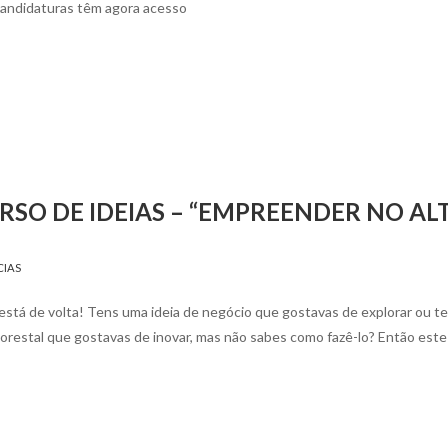
candidaturas têm agora acesso
SO DE IDEIAS – “EMPREENDER NO AL
CIAS
stá de volta! Tens uma ideia de negócio que gostavas de explorar ou t
lorestal que gostavas de inovar, mas não sabes como fazê-lo? Então est