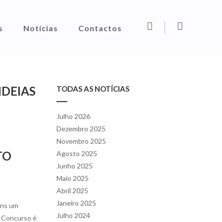
F
I
s
Notícias
Contactos
a
n
c
s
e
t
b
a
IDEIAS
TODAS AS NOTÍCIAS
o
g
o
r
k
a
Julho 2026
m
Dezembro 2025
Novembro 2025
TO
Agosto 2025
Junho 2025
Maio 2025
Abril 2025
Janeiro 2025
ens um
Julho 2024
e Concurso é