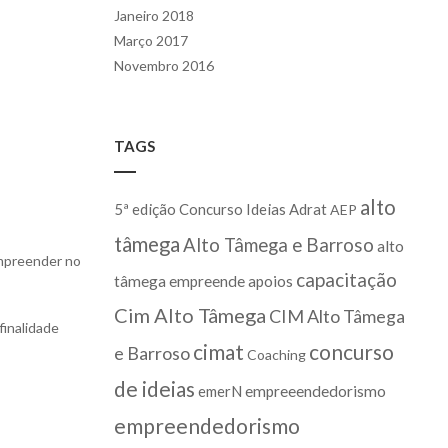
Janeiro 2018
Março 2017
Novembro 2016
TAGS
alto
5ª edição Concurso Ideias
Adrat
AEP
tâmega
Alto Tâmega e Barroso
alto
Empreender no
capacitação
tâmega empreende
apoios
Cim Alto Tâmega
CIM Alto Tâmega
finalidade
cimat
concurso
e Barroso
Coaching
de ideias
emerN
empreeendedorismo
empreendedorismo