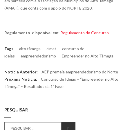
em parceria com a Associação de Municípios do Alto Tâmega
(AMAT), que conta com o apoio do NORTE 2020.
Regulamento disponível em
:
Regulamento do Concurso
Tags
alto tâmega
cimat
concurso de
ideias
empreendedorismo
Empreender no Alto Tâmega
Navegação
Previous
Notícia Anterior:
AEP premeia empreendedorismo do Norte
de
Next
post:
Próxima Notícia:
Concurso de Ideias – “Empreender no Alto
post:
Tâmega” – Resultados da 1ª Fase
artigos
PESQUISAR
Search
SEARCH