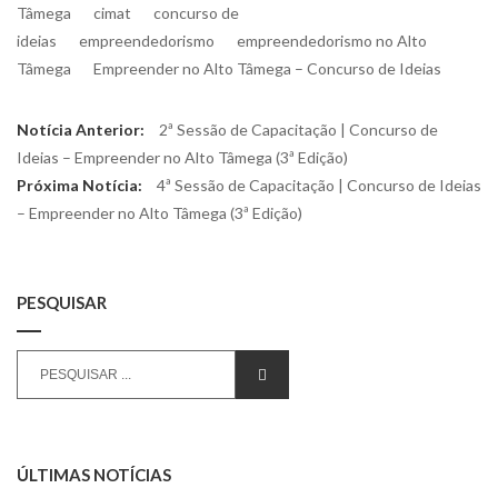
Tâmega
cimat
concurso de
ideias
empreendedorismo
empreendedorismo no Alto
Tâmega
Empreender no Alto Tâmega – Concurso de Ideias
Navegação
Previous
Notícia Anterior:
2ª Sessão de Capacitação | Concurso de
de
post:
Ideias – Empreender no Alto Tâmega (3ª Edição)
Next
Próxima Notícia:
4ª Sessão de Capacitação | Concurso de Ideias
artigos
post:
– Empreender no Alto Tâmega (3ª Edição)
PESQUISAR
Search
SEARCH
for:
ÚLTIMAS NOTÍCIAS