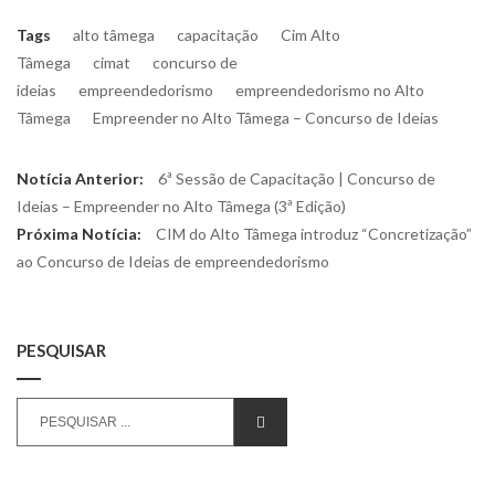
Tags
alto tâmega
capacitação
Cim Alto
Tâmega
cimat
concurso de
ideias
empreendedorismo
empreendedorismo no Alto
Tâmega
Empreender no Alto Tâmega – Concurso de Ideias
Navegação
Previous
Notícia Anterior:
6ª Sessão de Capacitação | Concurso de
de
post:
Ideias – Empreender no Alto Tâmega (3ª Edição)
Next
Próxima Notícia:
CIM do Alto Tâmega introduz “Concretização”
artigos
post:
ao Concurso de Ideias de empreendedorismo
PESQUISAR
Search
SEARCH
for: