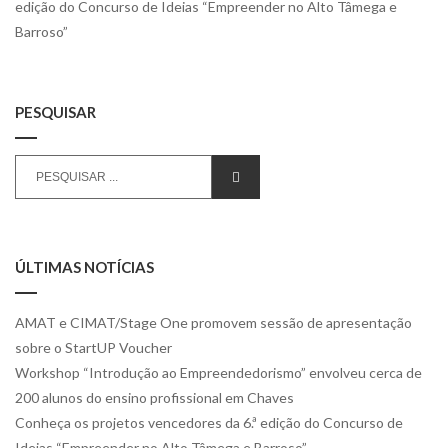
post:
edição do Concurso de Ideias “Empreender no Alto Tâmega e
Barroso”
PESQUISAR
Search
SEARCH
for:
ÚLTIMAS NOTÍCIAS
AMAT e CIMAT/Stage One promovem sessão de apresentação
sobre o StartUP Voucher
Workshop “Introdução ao Empreendedorismo” envolveu cerca de
200 alunos do ensino profissional em Chaves
Conheça os projetos vencedores da 6.ª edição do Concurso de
Ideias “Empreender no Alto Tâmega e Barroso”