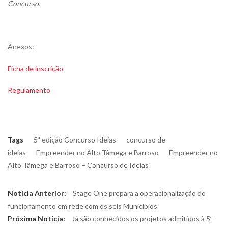
Concurso.
Anexos:
Ficha de inscrição
Regulamento
Tags
5ª edição Concurso Ideias
concurso de
ideias
Empreender no Alto Tâmega e Barroso
Empreender no
Alto Tâmega e Barroso – Concurso de Ideias
Navegação
Previous
Notícia Anterior:
Stage One prepara a operacionalização do
de
post:
funcionamento em rede com os seis Municípios
Next
Próxima Notícia:
Já são conhecidos os projetos admitidos à 5ª
artigos