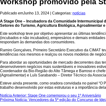
Workshop promovido pela Sta
Publicado em
Junho 13, 2024
|
Categorias:
notícias
A Stage One – Incubadora da Comunidade Intermunicipal d
Setores do Turismo, Agricultura Biológica, Agroalimentar e 
Este workshop teve por objetivo apresentar as últimas tendênci
(incubados e não incubados), empresários e demais entidades 
respondam às demandas dos consumidores.
Ramiro Gonçalves, Primeiro Secretário Executivo da CIMAT teve
tendências nos mesmos e realçou os novos modelos de negóci
Para abordar as oportunidades de mercado decorrentes das ten
desenvolverem negócios mais sustentáveis e inovadores estiv
Coordenador da Bio-Região do Alto Tâmega e Barroso e chefe
(Agroalimentar) e Luís Sarabando – Diretor Técnico da Associaç
Esteve ainda presente, como oradora convidada no painel “O P
trabalho desenvolvido por estas estruturas e a importância del
Navegação
Previous
Notícia Anterior:
Stage One comemorou o seu 1º Aniversário
post:
Next
Próxima Notícia:
Vencedores da 5ª edição do Concurso de Ide
de
post: