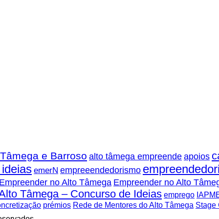
c
 Tâmega e Barroso
alto tâmega empreende
apoios
ideias
empreendedor
empreeendedorismo
emerN
Empreender no Alto Tâmega
Empreender no Alto Tâmeg
Alto Tâmega – Concurso de Ideias
emprego
IAPME
ncretização
prémios
Rede de Mentores do Alto Tâmega
Stage
reservados