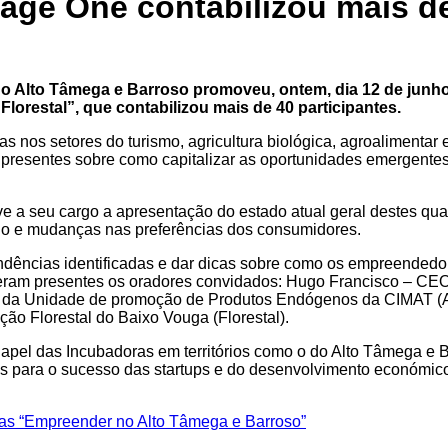
ge One contabilizou mais de
o Alto Tâmega e Barroso promoveu, ontem, dia 12 de junh
Florestal”, que contabilizou mais de 40 participantes.
as nos setores do turismo, agricultura biológica, agroalimentar
presentes sobre como capitalizar as oportunidades emergentes
 a seu cargo a apresentação do estado atual geral destes quat
o e mudanças nas preferências dos consumidores.
dências identificadas e dar dicas sobre como os empreendedor
eram presentes os oradores convidados: Hugo Francisco – CEO 
 da Unidade de promoção de Produtos Endógenos da CIMAT (Agr
ão Florestal do Baixo Vouga (Florestal).
apel das Incubadoras em territórios como o do Alto Tâmega e 
as para o sucesso das startups e do desenvolvimento económico 
ias “Empreender no Alto Tâmega e Barroso”