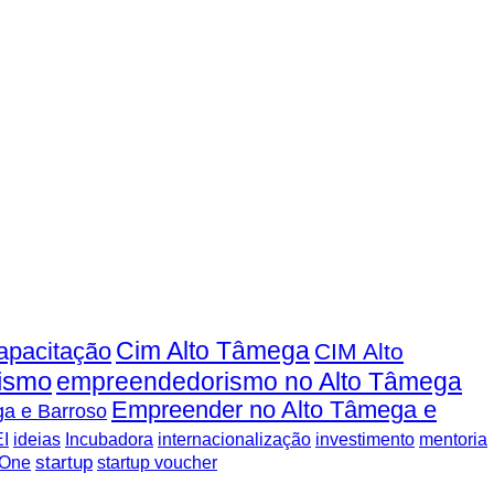
Cim Alto Tâmega
apacitação
CIM Alto
ismo
empreendedorismo no Alto Tâmega
Empreender no Alto Tâmega e
a e Barroso
I
ideias
Incubadora
internacionalização
investimento
mentoria
startup
 One
startup voucher