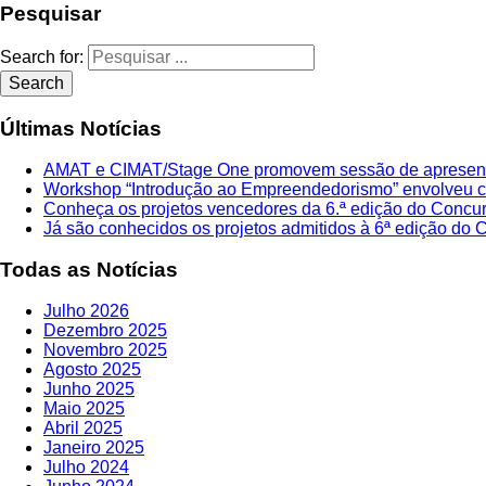
artigos
Pesquisar
Search for:
Search
Últimas Notícias
AMAT e CIMAT/Stage One promovem sessão de apresent
Workshop “Introdução ao Empreendedorismo” envolveu ce
Conheça os projetos vencedores da 6.ª edição do Concu
Já são conhecidos os projetos admitidos à 6ª edição do
Todas as Notícias
Julho 2026
Dezembro 2025
Novembro 2025
Agosto 2025
Junho 2025
Maio 2025
Abril 2025
Janeiro 2025
Julho 2024