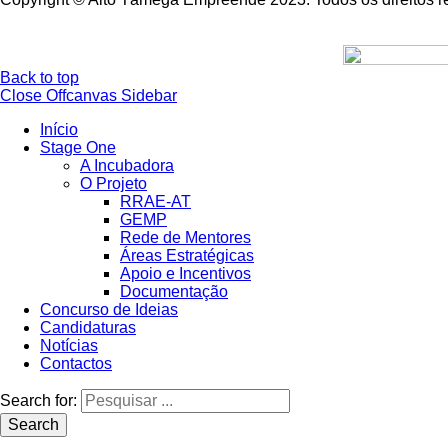
Back to top
Close Offcanvas Sidebar
Início
Stage One
A Incubadora
O Projeto
RRAE-AT
GEMP
Rede de Mentores
Áreas Estratégicas
Apoio e Incentivos
Documentação
Concurso de Ideias
Candidaturas
Notícias
Contactos
Search for:
Search